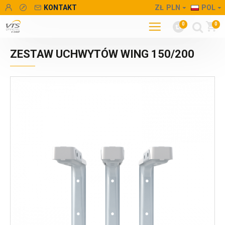
KONTAKT
ZŁ
PLN
POL
0
0
ZESTAW UCHWYTÓW WING 150/200