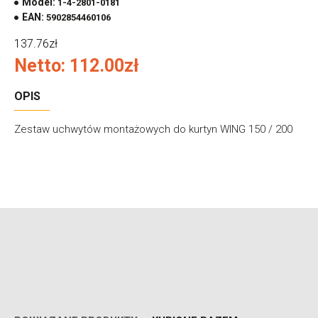
Model:
1-4-2801-0181
EAN:
5902854460106
137.76zł
Netto: 112.00zł
OPIS
Zestaw uchwytów montażowych do kurtyn WING 150 / 200