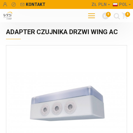
KONTAKT
ZŁ
PLN
POL
0
0
ADAPTER CZUJNIKA DRZWI WING AC