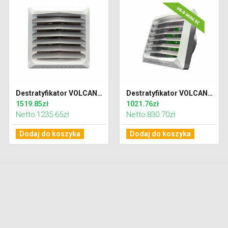
Destratyfikator VOLCANO VR-D EC
Destratyfikator VOLCANO VR-D MINI EC
1519.85zł
1021.76zł
Netto:1235.65zł
Netto:830.70zł
Dodaj do koszyka
Dodaj do koszyka