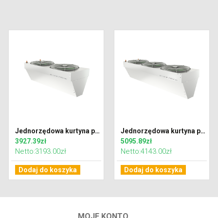
Jednorzędowa kurtyna powietrzna WING PRO W150 EC z wodnym wymiennikiem ciepła
Jednorzędowa kurtyna powietrzna WING PRO W200 EC z wodnym wymiennikiem ciepła
3927.39zł
5095.89zł
Netto:3193.00zł
Netto:4143.00zł
Dodaj do koszyka
Dodaj do koszyka
MOJE KONTO