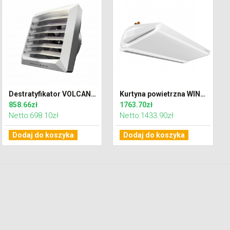
Destratyfikator VOLCANO VR-D MINI AC
Kurtyna powietrzna WING W100 AC z wodnym wymiennikiem ciepła
858.66zł
1763.70zł
Netto:698.10zł
Netto:1433.90zł
Dodaj do koszyka
Dodaj do koszyka