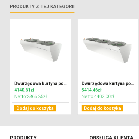
PRODUKTY Z TEJ KATEGORII
Dwurzędowa kurtyna powietrzna WING PRO W150 EC z wodnym wymiennikiem ciepła
Dwurzędowa kurtyna powietrzna WING PRO W200 EC z wodnym wymiennikiem ciepła
4140.61zł
5414.46zł
Netto:3366.35zł
Netto:4402.00zł
Dodaj do koszyka
Dodaj do koszyka
PRODUKTY
OBSŁUGA KLIENTA