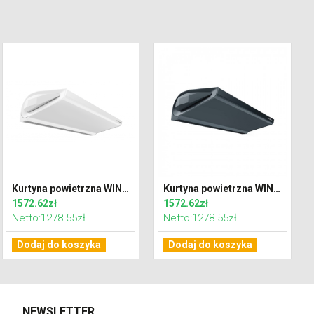
Kurtyna powietrzna WING C100 EC zimna
Kurtyna powietrzna WING C100 EC zimna DARK (RAL7016)
1572.62zł
1572.62zł
Netto:1278.55zł
Netto:1278.55zł
Dodaj do koszyka
Dodaj do koszyka
NEWSLETTER