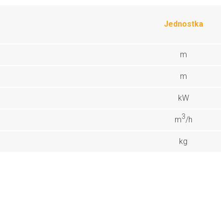
Jednostka
m
m
kW
3
m
/h
kg