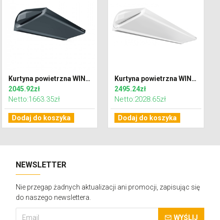
Kurtyna powietrzna WING C150 EC zimna DARK (RAL7016)
Kurtyna powietrzna WING C200 EC zimna
2045.92zł
2495.24zł
Netto:1663.35zł
Netto:2028.65zł
Dodaj do koszyka
Dodaj do koszyka
NEWSLETTER
Nie przegap żadnych aktualizacji ani promocji, zapisując się
do naszego newslettera.
WYŚLIJ