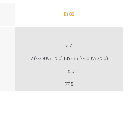
E100
1
3,7
2 (~230V/1/50) lub 4/6 (~400V/3/50)
1850
27,5