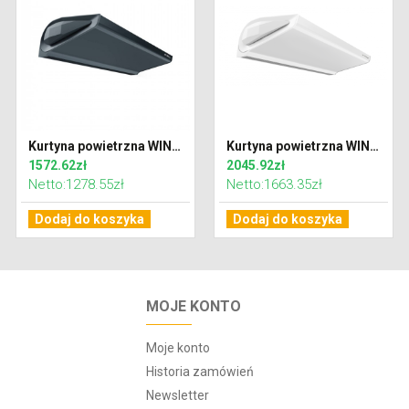
Kurtyna powietrzna WING C100 EC zimna DARK (RAL7016)
Kurtyna powietrzna WING C150 EC zimna
1572.62zł
2045.92zł
Netto:1278.55zł
Netto:1663.35zł
Dodaj do koszyka
Dodaj do koszyka
MOJE KONTO
Moje konto
Historia zamówień
Newsletter