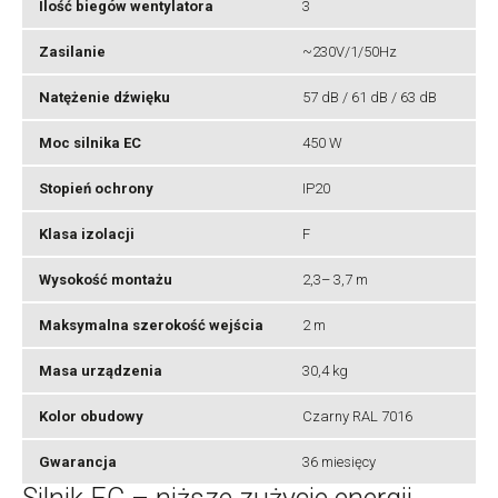
Ilość biegów wentylatora
3
Zasilanie
~230V/1/50Hz
Natężenie dźwięku
57 dB / 61 dB / 63 dB
Moc silnika EC
450 W
Stopień ochrony
IP20
Klasa izolacji
F
Wysokość montażu
2,3– 3,7 m
Maksymalna szerokość wejścia
2 m
Masa urządzenia
30,4 kg
Kolor obudowy
Czarny RAL 7016
Gwarancja
36 miesięcy