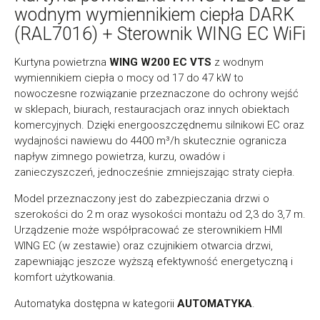
wodnym wymiennikiem ciepła DARK
(RAL7016) + Sterownik WING EC WiFi
Kurtyna powietrzna
WING W200 EC VTS
z wodnym
wymiennikiem ciepła o mocy od 17 do 47 kW to
nowoczesne rozwiązanie przeznaczone do ochrony wejść
w sklepach, biurach, restauracjach oraz innych obiektach
komercyjnych. Dzięki energooszczędnemu silnikowi EC oraz
wydajności nawiewu do 4400 m³/h skutecznie ogranicza
napływ zimnego powietrza, kurzu, owadów i
zanieczyszczeń, jednocześnie zmniejszając straty ciepła.
Model przeznaczony jest do zabezpieczania drzwi o
szerokości do 2 m oraz wysokości montażu od 2,3 do 3,7 m.
Urządzenie może współpracować ze sterownikiem HMI
WING EC (w zestawie) oraz czujnikiem otwarcia drzwi,
zapewniając jeszcze wyższą efektywność energetyczną i
komfort użytkowania.
Automatyka dostępna w kategorii
AUTOMATYKA
.