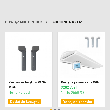
POWIĄZANE PRODUKTY
KUPIONE RAZEM
Zestaw uchwytów WING 100 DARK (RAL7016)
Kurtyna powietrzna WING W200 EC z wodnym wymiennikiem ciepła + Zestaw uchwytów + Sterownik
3282.75zł
95.94zł
Netto:78.00zł
Netto:2668.90zł
Dodaj do koszyka
Dodaj do koszyka