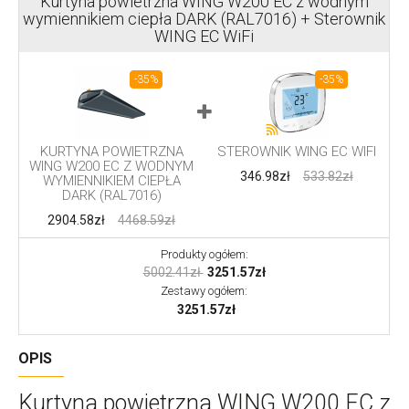
Kurtyna powietrzna WING W200 EC z wodnym
wymiennikiem ciepła DARK (RAL7016) + Sterownik
WING EC WiFi
-35%
-35%
KURTYNA POWIETRZNA
STEROWNIK WING EC WIFI
WING W200 EC Z WODNYM
346.98zł
533.82zł
WYMIENNIKIEM CIEPŁA
DARK (RAL7016)
2904.58zł
4468.59zł
Produkty ogółem:
5002.41zł
3251.57zł
Zestawy ogółem:
3251.57zł
OPIS
Kurtyna powietrzna WING W200 EC z