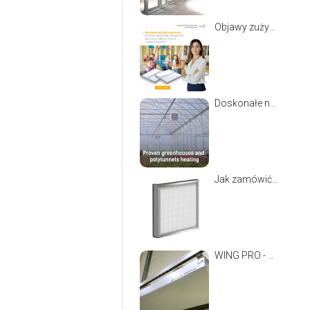
Objawy zużycia filtrów w centrali wentylacyjno-klimatyzacyjnej
Doskonałe nagrzewnice dla ogrodnictwa: VOLCANO
Jak zamówić filtry do central w 3 prostych krokach
WING PRO - najmocniejsza