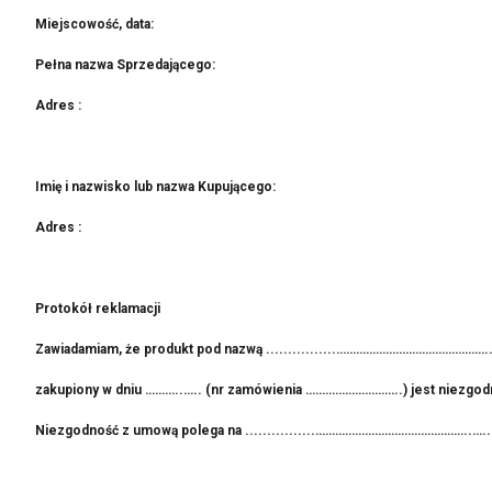
Miejscowość, data:
Pełna nazwa Sprz
Adres :
Imię i nazwisko lub nazwa Kupującego:
Adres :
Protokół reklamacji
Zawiadamiam, że produkt pod nazwą ................……………………………………….
zakupiony w dniu ………..….. (nr zamówienia ………………………..) jest niezgo
Niezgodność z umową polega na ................………………………………………..….