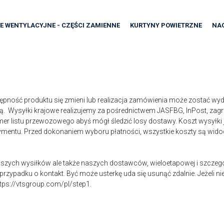
E WENTYLACYJNE - CZĘŚCI ZAMIENNE
KURTYNY POWIETRZNE
NA
ność produktu się zmieni lub realizacja zamówienia może zostać wydł
bą. Wysyłki krajowe realizujemy za pośrednictwem JASFBG, InPost, zag
er listu przewozowego abyś mógł śledzić losy dostawy. Koszt wysyłki 
tymentu. Przed dokonaniem wyboru płatności, wszystkie koszty są wid
ych wysiłków ale także naszych dostawców, wieloetapowej i szczegół
przypadku o kontakt. Być może usterkę uda się usunąć zdalnie. Jeżeli ni
ttps://vtsgroup.com/pl/step1
.