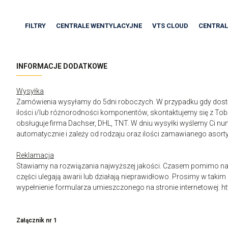
FILTRY
CENTRALE WENTYLACYJNE
VTS CLOUD
CENTRAL
INFORMACJE DODATKOWE
Wysyłka
Zamówienia wysyłamy do 5dni roboczych. W przypadku gdy dostęp
ilości i/lub różnorodności komponentów, skontaktujemy się z To
obsługuje firma Dachser, DHL, TNT. W dniu wysyłki wyślemy Ci num
automatycznie i zależy od rodzaju oraz ilości zamawianego asor
Reklamacja
Stawiamy na rozwiązania najwyższej jakości. Czasem pomimo nasz
części ulegają awarii lub działają nieprawidłowo. Prosimy w takim 
wypełnienie formularza umieszczonego na stronie internetowej:
h
Załącznik nr 1